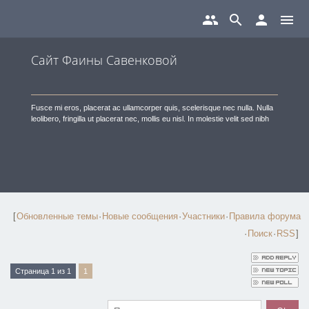
group
search
person
menu
Сайт Фаины Савенковой
Fusce mi eros, placerat ac ullamcorper quis, scelerisque nec nulla. Nulla
leolibero, fringilla ut placerat nec, mollis eu nisl. In molestie velit sed nibh
[
Обновленные темы
·
Новые сообщения
·
Участники
·
Правила форума
·
Поиск
·
RSS
]
Страница
1
из
1
1