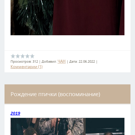
ЧАН
Просмотров:
312
|
Добавил:
|
Дата:
22.06.2022
|
Комментарии (1)
Рождение птички (воспоминание)
2019