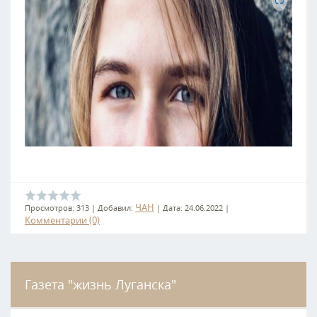
ЧАН
Просмотров:
313
|
Добавил:
|
Дата:
24.06.2022
|
Комментарии (0)
Газета "жизнь Луганска"